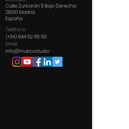
Calle Zurbarán 5 Bajo Derecha.
28010 Madrid
España
Teléfono
(+34)
644 52 65 60
Email
info@mubox.studio